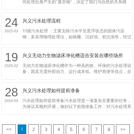
何处理自身产生的"废弃物"，决定了我们与自然的关系模
式。
24
兴义污水处理流程
YI级污水处理 ：主要去除污水中呈悬浮状态的固体污染
2025-03
物，多采用物理处理法，如格栅、沉砂池、初沉池等，经过
YI级污水处理,处理后的污水，BOD 一般可去除 30% 左右。
二级污水处
19
兴义无动力生物滤床净化槽适合安装在哪些场所
无动力生物滤床净化槽作为一种高的效、环保的污水处理设
2025-02
备，因其无需外部动力、运行成本低、维护简便等优点，在
各种污水处理场所得到了广泛应用。在农村地区，无动力生
物滤床净化槽可以作为基础
28
兴义污水处理如何提前准备
污水处理如何提前准备污水处理是一项复杂且重要的任务，
2024-04
为保证其顺利开展，做好以下前期准备工作：对污水处理系
统实现全的检查和评估，包含设备运行状态、管路通畅性等
多个方面，确保设备都处于
客服
<<
2
3
4
5
6
7
8
>>
1